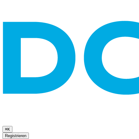
⌘K
Registrieren