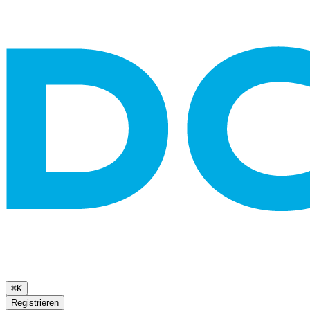
⌘K
Registrieren