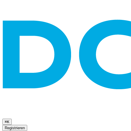
⌘K
Registrieren