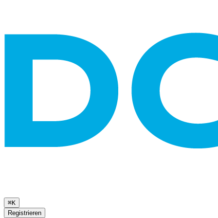
⌘K
Registrieren