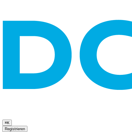
⌘K
Registrieren