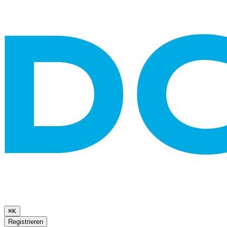
⌘K
Registrieren