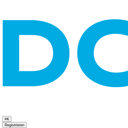
⌘K
Registrieren