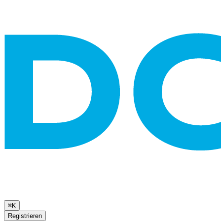
⌘K
Registrieren