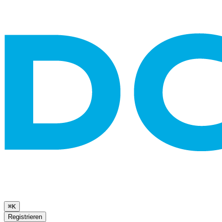
⌘K
Registrieren