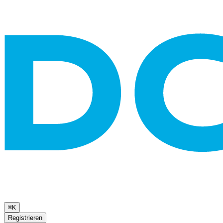
⌘K
Registrieren