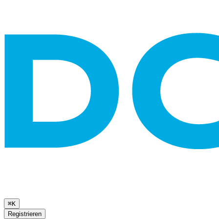
⌘K
Registrieren