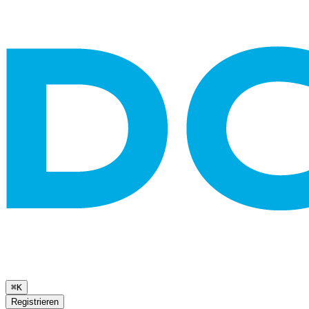
⌘K
Registrieren