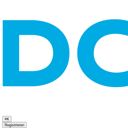
⌘K
Registrieren