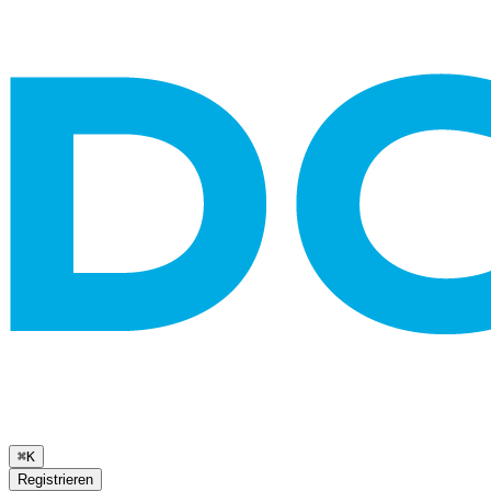
⌘K
Registrieren