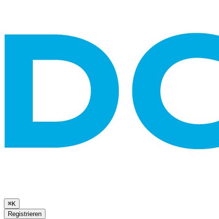
⌘K
Registrieren