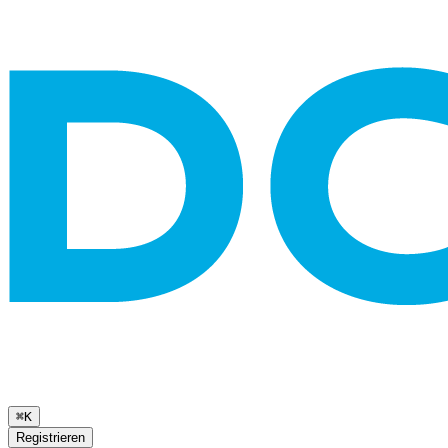
⌘K
Registrieren