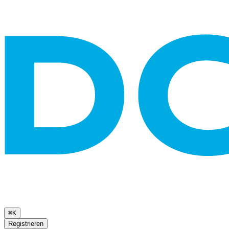
⌘K
Registrieren