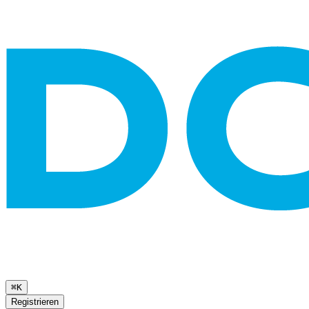
⌘K
Registrieren