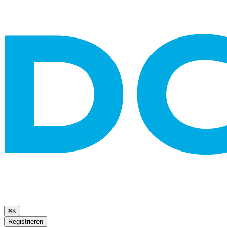
⌘K
Registrieren