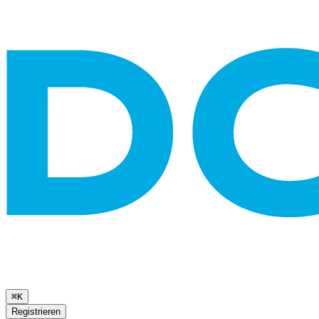
⌘K
Registrieren