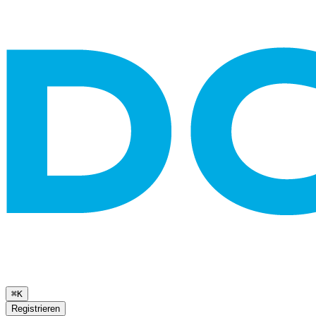
⌘K
Registrieren