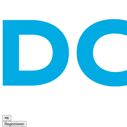
⌘K
Registrieren