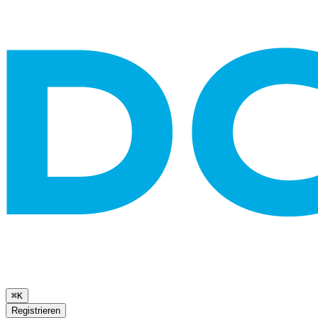
⌘K
Registrieren