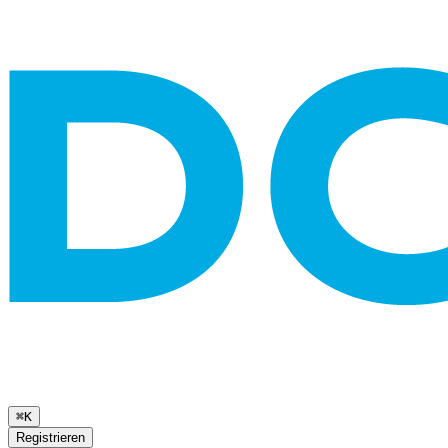
⌘K
Registrieren