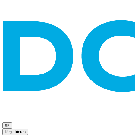
⌘K
Registrieren