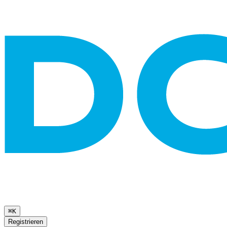
⌘K
Registrieren