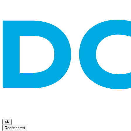
⌘K
Registrieren