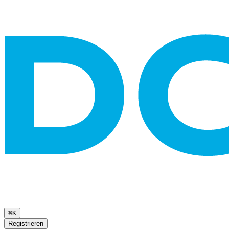
⌘K
Registrieren