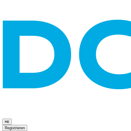
⌘K
Registrieren