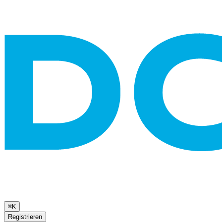
⌘K
Registrieren