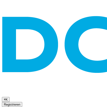
⌘K
Registrieren