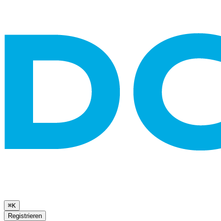
⌘K
Registrieren