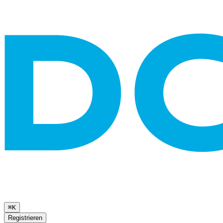
⌘K
Registrieren