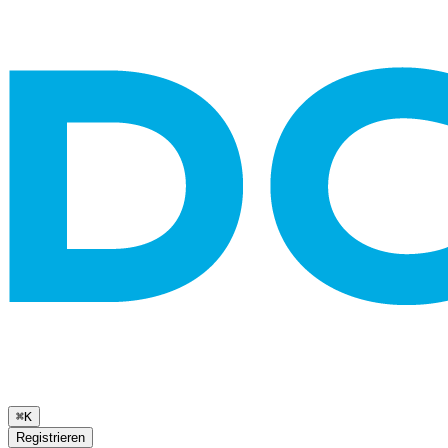
⌘K
Registrieren