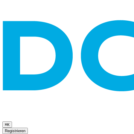
⌘K
Registrieren