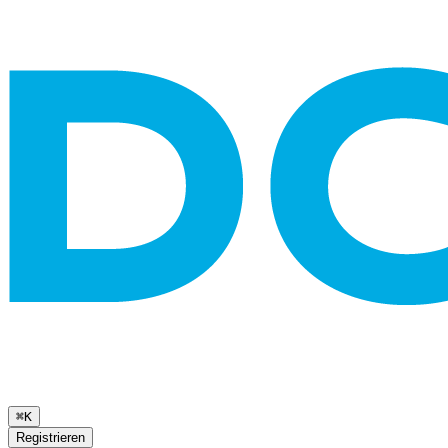
⌘K
Registrieren