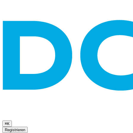
⌘K
Registrieren