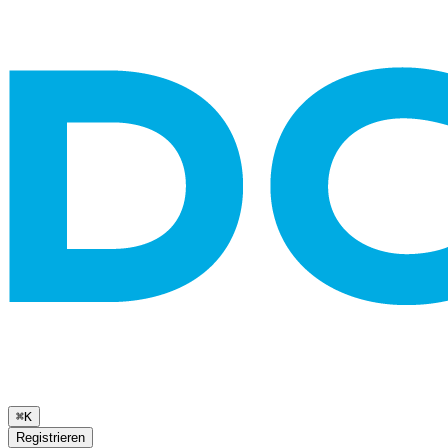
⌘K
Registrieren