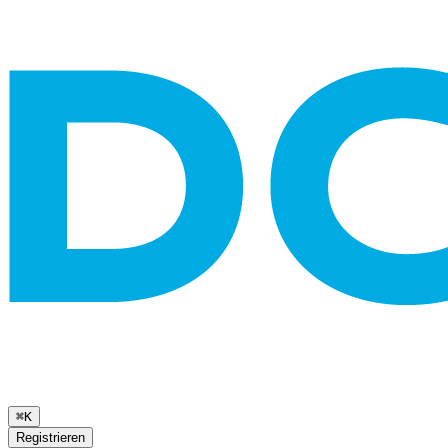
⌘K
Registrieren