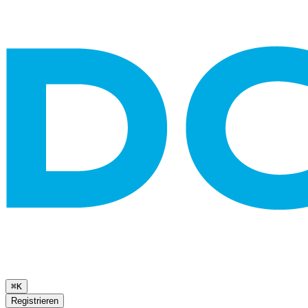
⌘K
Registrieren