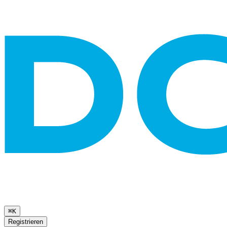
⌘K
Registrieren