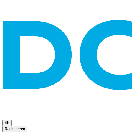
⌘K
Registrieren