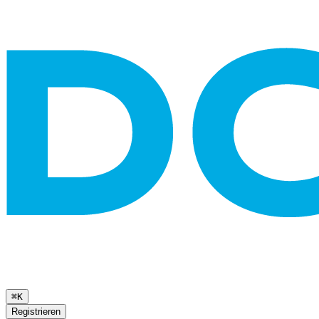
⌘K
Registrieren