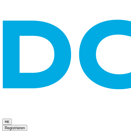
⌘K
Registrieren