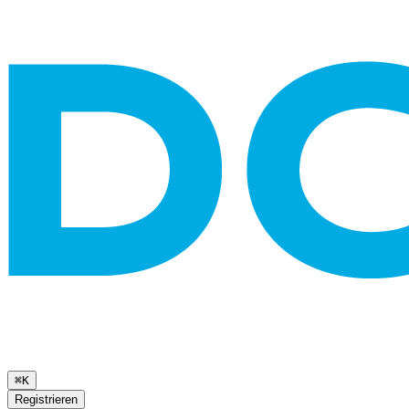
⌘K
Registrieren