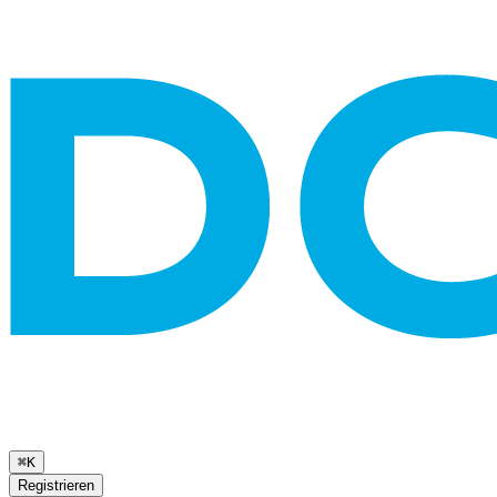
⌘K
Registrieren