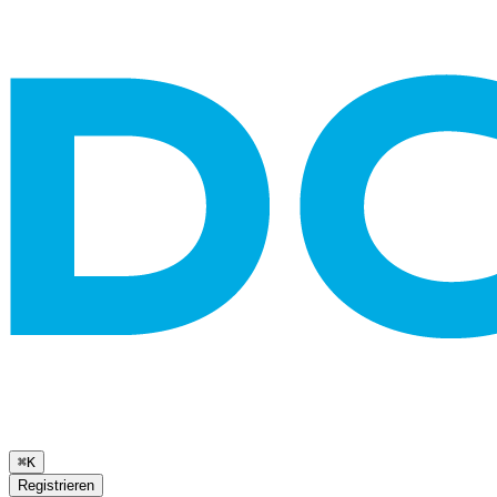
⌘K
Registrieren