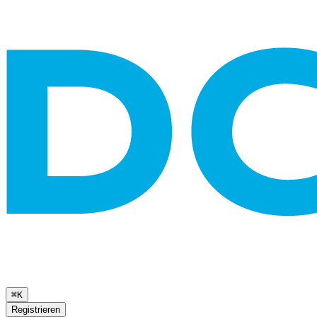
⌘K
Registrieren