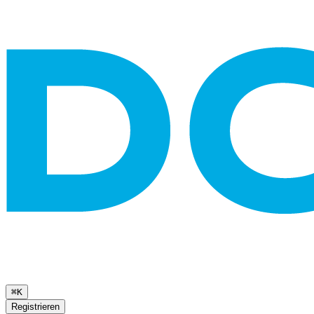
⌘K
Registrieren