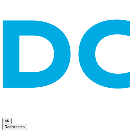
⌘K
Registrieren